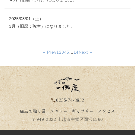
2025/03/01（土）
3月（旧暦：弥生）になりました。
« Prev
1
2
3
4
5
...
14
Next »
0255-74-3832
phone
店主の独り言
メニュー
ギャラリー
アクセス
〒949-2322 上越市中郷区岡沢1360